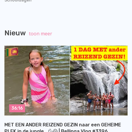
Schooldagen
Nieuw
toon meer
36:16
MET EEN ANDER REIZEND GEZIN naar een GEHEIME
PLEK in de jungle… 💦😱 | Bellinga Vlog #3396