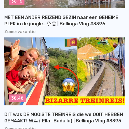
36:16
MET EEN ANDER REIZEND GEZIN naar een GEHEIME
PLEK in de jungle… 💦😱 | Bellinga Vlog #3396
Zomervakantie
38:48
DIT was DE MOOISTE TREINREIS die we OOIT HEBBEN
GEMAAKT! 🚂⛰️ ( Ella- Badulla) | Bellinga Vlog #3395
Zomervakantie