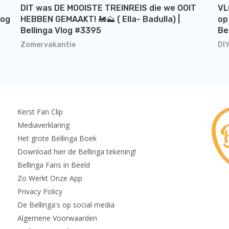
DIT was DE MOOISTE TREINREIS die we OOIT
VL
log
HEBBEN GEMAAKT! 🚂⛰️ ( Ella- Badulla) |
op
Bellinga Vlog #3395
Be
Zomervakantie
DI
Kerst Fan Clip
Mediaverklaring
Het grote Bellinga Boek
Download hier de Bellinga tekening!
Bellinga Fans in Beeld
Zo Werkt Onze App
Privacy Policy
De Bellinga's op social media
Algemene Voorwaarden