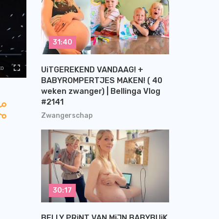
31:40
UiTGEREKEND VANDAAG! +
BABYROMPERTJES MAKEN! ( 40
weken zwanger) | Bellinga Vlog
#2141
Zwangerschap
30:17
BELLY PRiNT VAN MiJN BABYBUiK