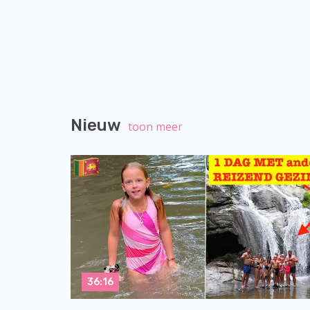
Nieuw
toon meer
36:16