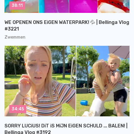
38:11
WE OPENEN ONS EiGEN WATERPARK! 💦 | Bellinga Vlog
#3221
Zwemmen
34:45
SORRY LUCiUS! DiT iS MiJN EiGEN SCHULD ... BALEN! |
Bellinga Vlog #3192