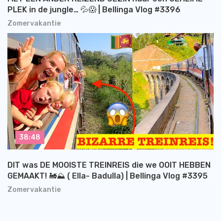
PLEK in de jungle… 💦😱 | Bellinga Vlog #3396
Zomervakantie
38:48
DIT was DE MOOISTE TREINREIS die we OOIT HEBBEN
GEMAAKT! 🚂⛰️ ( Ella- Badulla) | Bellinga Vlog #3395
Zomervakantie