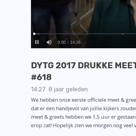
DYTG 2017 DRUKKE MEET& 
#618
14:27
8 jaar geleden
We hebben onze eerste officiele meet & gr
dat er een handjevol van jullie kijkers zouden
meet & greets hebben we 1,5 uur er gestaan 
erop zat! Hopelijk zien we morgen nog veel v