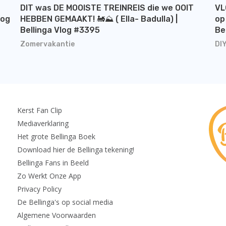
DIT was DE MOOISTE TREINREIS die we OOIT
VL
log
HEBBEN GEMAAKT! 🚂⛰️ ( Ella- Badulla) |
op
Bellinga Vlog #3395
Be
Zomervakantie
DI
Kerst Fan Clip
Mediaverklaring
Het grote Bellinga Boek
Download hier de Bellinga tekening!
Bellinga Fans in Beeld
Zo Werkt Onze App
Privacy Policy
De Bellinga's op social media
Algemene Voorwaarden