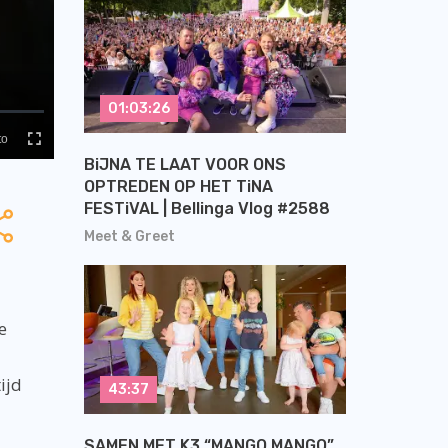
01:03:26
BiJNA TE LAAT VOOR ONS
OPTREDEN OP HET TiNA
FESTiVAL | Bellinga Vlog #2588
Meet & Greet
e
ijd
43:37
SAMEN MET K3 “MANGO MANGO”