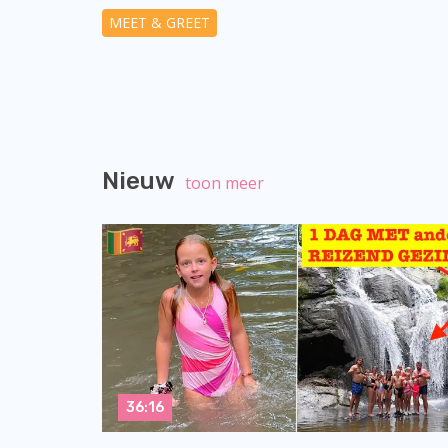
MEET & GREET
Nieuw
toon meer
36:16